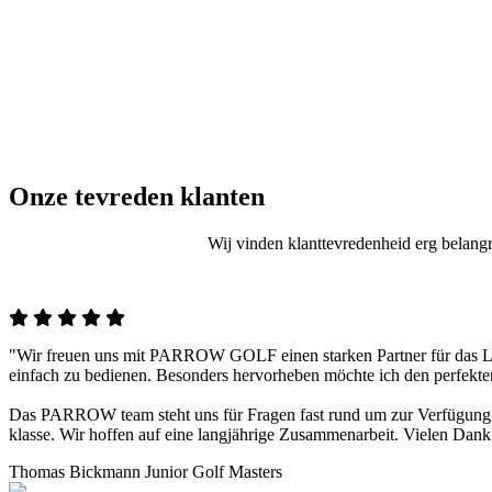
g indelen van je wedstrijd
n van een golfevent is nog nooit zo eenvoudig geweest. Aan de hand van
strijdvormen zijn beschikbaar.
Meer over het gemak van Parrow
Onze tevreden klanten
Wij vinden klanttevredenheid erg belan
"Wir freuen uns mit PARROW GOLF einen starken Partner für das Liv
einfach zu bedienen. Besonders hervorheben möchte ich den perfekte
Das PARROW team steht uns für Fragen fast rund um zur Verfügung, s
klasse. Wir hoffen auf eine langjährige Zusammenarbeit. Vielen Dank
Thomas Bickmann
Junior Golf Masters