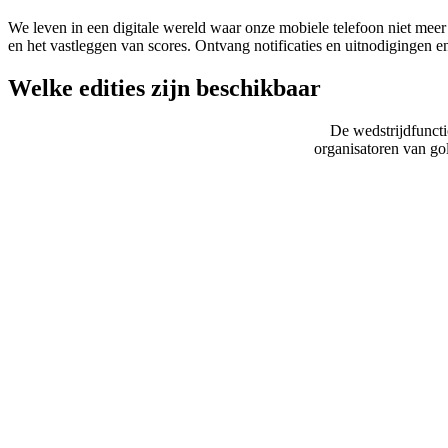
We leven in een digitale wereld waar onze mobiele telefoon niet meer 
en het vastleggen van scores. Ontvang notificaties en uitnodigingen en
Welke edities zijn beschikbaar
De wedstrijdfunct
organisatoren van go
from
€ 125,-
from
€ 450, -