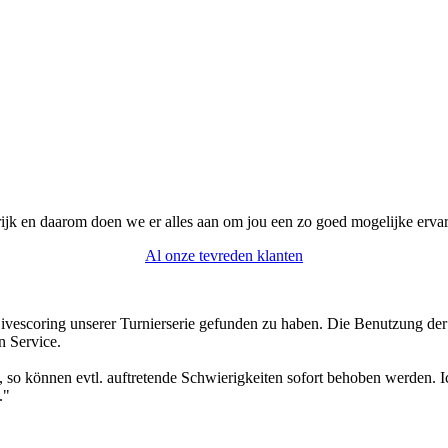
 duidelijke stappen richt je een wedstrijd in. Of het nu om een stroke
grijk en daarom doen we er alles aan om jou een zo goed mogelijke er
Al onze tevreden klanten
escoring unserer Turnierserie gefunden zu haben. Die Benutzung der A
n Service.
o können evtl. auftretende Schwierigkeiten sofort behoben werden. Ic
."