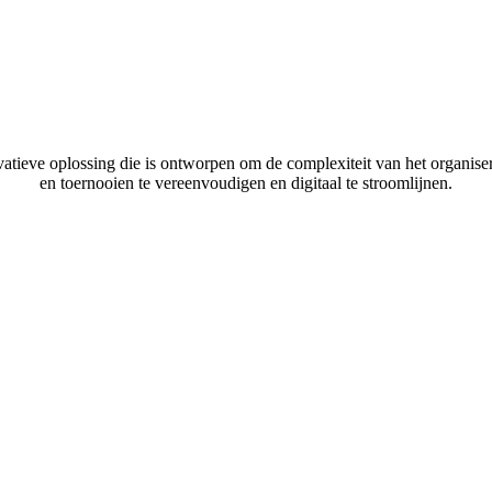
ieve oplossing die is ontworpen om de complexiteit van het organiser
en toernooien te vereenvoudigen en digitaal te stroomlijnen.
Eenvoudig
Gemakkelijk te gebruiken voor iedereen.
Supersnel
Een groot deel van het gebruiksgemak wordt bepaald door de snelheid van de applicatie.