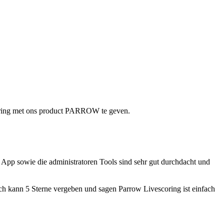
play, greensome stableford of texas scramble-wedstrijd
varing met ons product PARROW te geven.
pp sowie die administratoren Tools sind sehr gut durchdacht und
h kann 5 Sterne vergeben und sagen Parrow Livescoring ist einfach