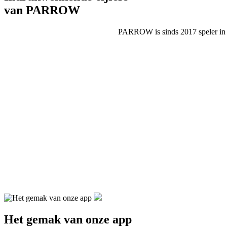
van PARROW
PARROW is sinds 2017 speler in de
tevreden klanten
48
wedstrijden per club
224
spelers
1393
Het gemak van onze app